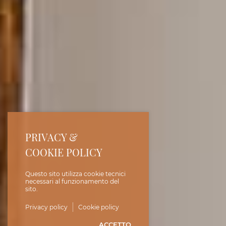
PRIVACY &
COOKIE POLICY
Questo sito utilizza cookie tecnici
necessari al funzionamento del
sito.
Privacy policy
Cookie policy
ACCETTO